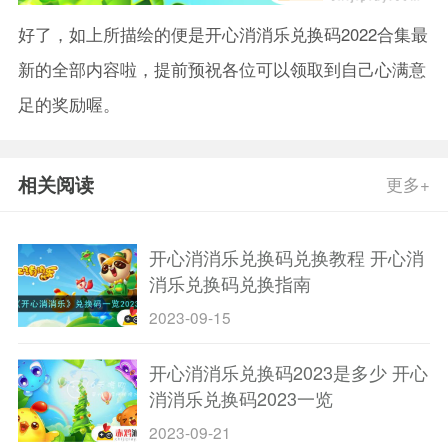
好了，如上所描绘的便是开心消消乐兑换码2022合集最
新的全部内容啦，提前预祝各位可以领取到自己心满意
足的奖励喔。
相关阅读
更多+
开心消消乐兑换码兑换教程 开心消
消乐兑换码兑换指南
2023-09-15
开心消消乐兑换码2023是多少 开心
消消乐兑换码2023一览
2023-09-21