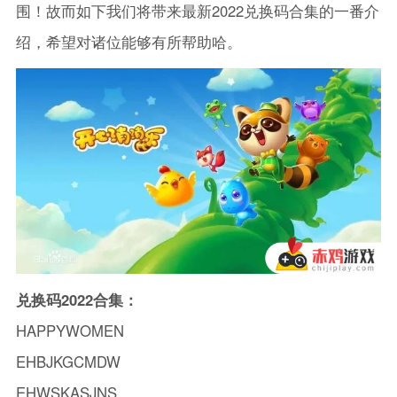
围！故而如下我们将带来最新2022兑换码合集的一番介
绍，希望对诸位能够有所帮助哈。
兑换码2022合集：
HAPPYWOMEN
EHBJKGCMDW
EHWSKASJNS