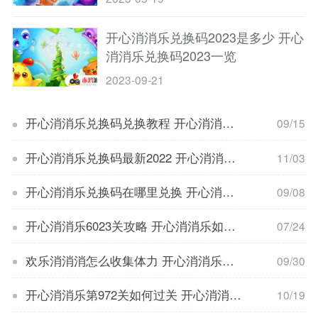
开心消消乐兑换码2023是多少 开心
消消乐兑换码2023一览
2023-09-21
开心消消乐兑换码兑换教程 开心消消乐兑换码兑换指南
09/15
开心消消乐兑换码最新2022 开心消消乐兑换码2022合集最新
11/03
开心消消乐兑换码在哪里兑换 开心消消乐兑换码如何兑换
09/08
开心消消乐6023关攻略 开心消消乐如何通过6023关
07/24
欢乐消消消怎么收集体力 开心消消乐体力获取攻略
09/30
开心消消乐第972关如何过关 开心消消乐第972关过关方法
10/19