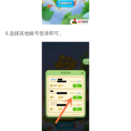
5.选择其他账号登录即可。