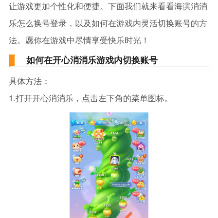
让游戏更加个性化和便捷。下面我们就来看看海滨消消
乐怎么换号登录，以及如何在游戏内灵活切换账号的方
法。愿你在游戏中尽情享受快乐时光！
如何在开心消消乐游戏内切换账号
具体方法：
1.打开开心消消乐，点击左下角的菜单图标。