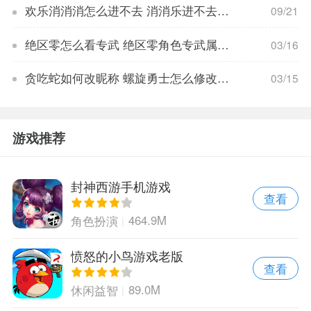
欢乐消消消怎么进不去 消消乐进不去怎么办
09/21
绝区零怎么看专武 绝区零角色专武属性分析
03/16
贪吃蛇如何改昵称 螺旋勇士怎么修改昵称
03/15
游戏推荐
封神西游手机游戏
查看
464.9M
角色扮演
愤怒的小鸟游戏老版
查看
89.0M
休闲益智