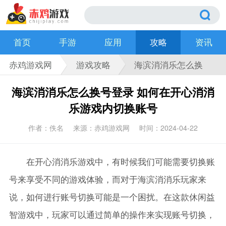
首页
手游
应用
攻略
资讯
赤鸡游戏网
游戏攻略
海滨消消乐怎么换
号登录 如何在开心
海滨消消乐怎么换号登录 如何在开心消消
消消乐游戏内切换
乐游戏内切换账号
账号
作者：佚名
来源：赤鸡游戏网
时间：2024-04-22
在开心消消乐游戏中，有时候我们可能需要切换账
号来享受不同的游戏体验，而对于海滨消消乐玩家来
说，如何进行账号切换可能是一个困扰。在这款休闲益
智游戏中，玩家可以通过简单的操作来实现账号切换，