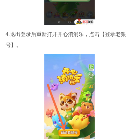
4.退出登录后重新打开开心消消乐，点击【登录老账
号】。