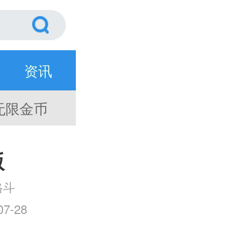
资讯
无限金币
版
格斗
7-28