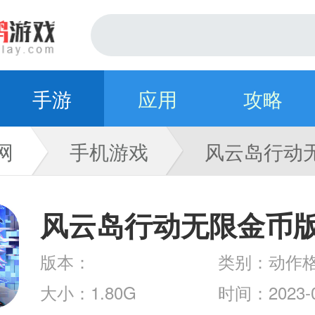
手游
应用
攻略
网
手机游戏
风云岛行动
版
风云岛行动无限金币
版本：
类别：动作
v1.0.36.140007
大小：1.80G
时间：2023-0