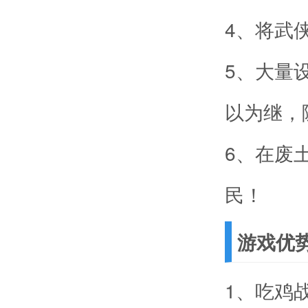
4、将武
5、大量
以为继，
6、在废
民！
游戏优
1、吃鸡