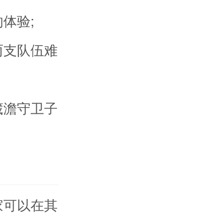
体验;
两支队伍难
葳澹守卫子
家可以在其