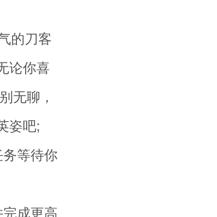
气的刀客
无论你喜
告别无聊，
英姿吧;
任务等待你
并完成更高