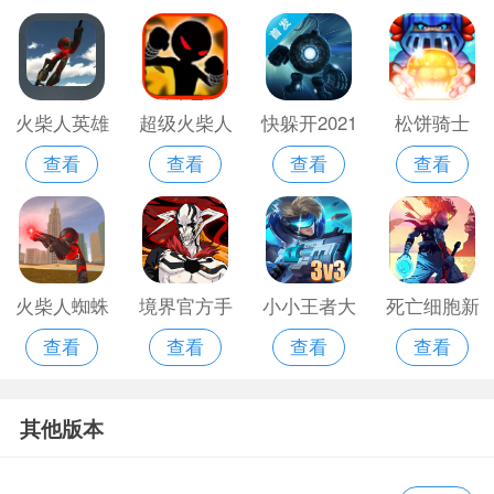
火柴人英雄
超级火柴人
快躲开2021
松饼骑士
查看
查看
查看
查看
破解版
大乱斗免费
游戏
火柴人蜘蛛
境界官方手
小小王者大
死亡细胞新
查看
查看
查看
查看
侠英雄2
游
乱斗正版
版本
其他版本