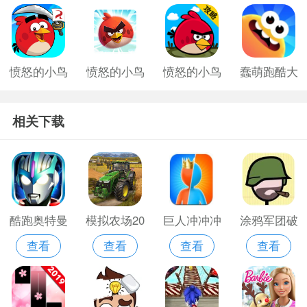
愤怒的小鸟
愤怒的小鸟
愤怒的小鸟
蠢萌跑酷大
游戏老版
中文版2
旧版
作战手游
相关下载
酷跑奥特曼
模拟农场20
巨人冲冲冲
涂鸦军团破
查看
查看
查看
查看
2游戏破解
无限金币版
游戏
解版无限墨
版
本
水版