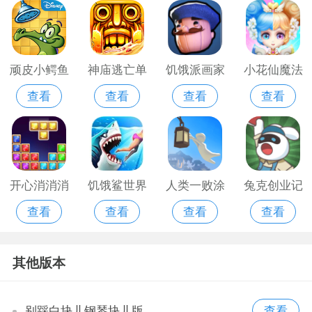
顽皮小鳄鱼
神庙逃亡单
饥饿派画家
小花仙魔法
查看
查看
查看
查看
爱洗澡游戏
机版
换装
开心消消消
饥饿鲨世界
人类一败涂
兔克创业记
查看
查看
查看
查看
红包赚钱版
最新版
地安卓版
游戏破解版
不减反增版
其他版本
别踩白块儿钢琴块儿版