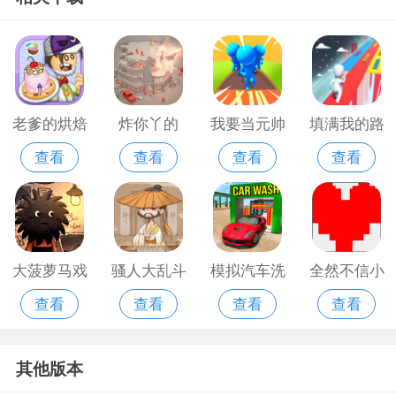
老爹的烘焙
炸你丫的
我要当元帅
填满我的路
查看
查看
查看
查看
店
内购破解版
大菠萝马戏
骚人大乱斗
模拟汽车洗
全然不信小
查看
查看
查看
查看
团游戏
车店手机游
羊手机游戏
戏
其他版本