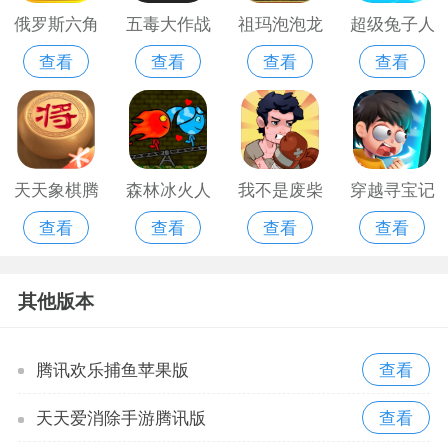
俄罗斯六角
五毒大作战
祖玛泡泡龙
超级兔子人
查看
查看
查看
查看
方快
新版
游戏免费版
游戏中文版
天天象棋腾
森林冰火人
我不是废柴
穿越寻宝记
查看
查看
查看
查看
讯版
中文版
破解版金币
最新版
不减反增版
其他版本
腾讯欢乐捕鱼苹果版
天天爱消除手游腾讯版