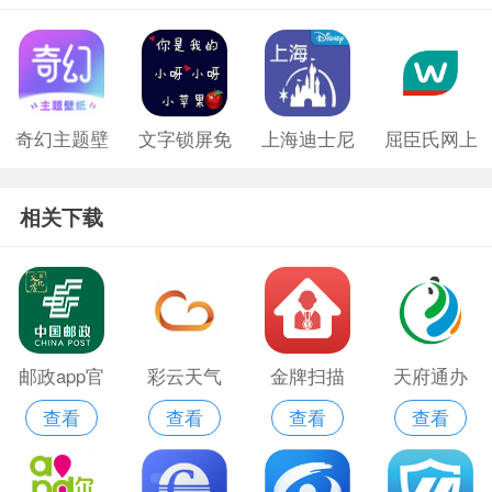
奇幻主题壁
文字锁屏免
上海迪士尼
屈臣氏网上
纸免费版
费版
购物app
相关下载
邮政app官
彩云天气
金牌扫描
天府通办
查看
查看
查看
查看
网版
pro破解版
app
app官方版
吾爱