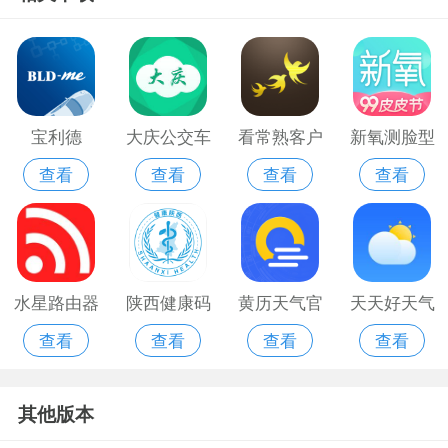
宝利德
大庆公交车
看常熟客户
新氧测脸型
查看
查看
查看
查看
实时查询
端新版本
app
app
水星路由器
陕西健康码
黄历天气官
天天好天气
查看
查看
查看
查看
安卓版
app
方免费版
其他版本